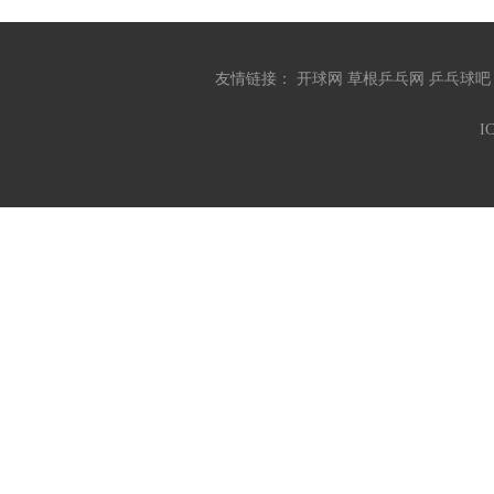
友情链接：
开球网
草根乒乓网
乒乓球
I