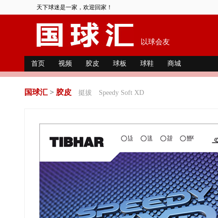
天下球迷是一家，欢迎回家！
以球会友
首页
视频
胶皮
球板
球鞋
商城
国球汇
>
胶皮
挺拔
Speedy Soft XD