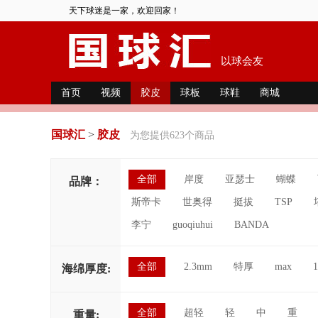
天下球迷是一家，欢迎回家！
以球会友
首页
视频
胶皮
球板
球鞋
商城
国球汇
>
胶皮
为您提供623个商品
全部
岸度
亚瑟士
蝴蝶
品牌：
斯帝卡
世奥得
挺拔
TSP
李宁
guoqiuhui
BANDA
全部
2.3mm
特厚
max
1
海绵厚度:
全部
超轻
轻
中
重
重量: