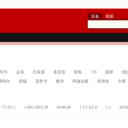
装备
视频
可牛
达克
红双喜
多尼克
双鱼
729
国球
优
塔特尔
骄猛
亚萨卡
银河
阿迪达斯
美津浓
大维
.7/1.9/2.1
1.80/2.00/2.20
44/46/48
1.5/1.8/2.0
2.2
MA