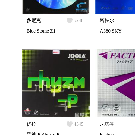
多尼克
5248
塔特尔
Blue Stome Z1
A380 SKY
优拉
4345
尼塔谷
雷神-P Rhyzm-P
Factive