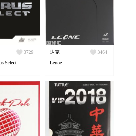
3729
达克
3464
 Select
Lenoe