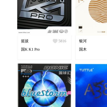
挺拔
5816
银河
国K K1 Pro
国木