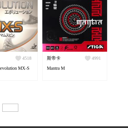
4518
斯帝卡
4991
olution MX-S
Mantra M