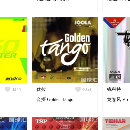
3344
优拉
4051
锐科特
金探 Golden Tango
龙卷风 V5