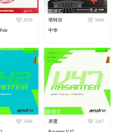
2859
塔特尔
3406
Pole
中华
3568
岸度
3267
42
Rasanter V47