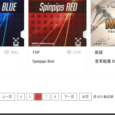
3641
TSP
3536
挺拔
Spinpips Red
变革能量 Rev
上一页
4
5
6
7
8
下一页
末页
共 623 条记录