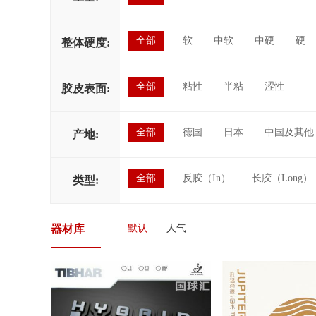
全部
软
中软
中硬
硬
整体硬度:
全部
粘性
半粘
涩性
胶皮表面:
全部
德国
日本
中国及其他
产地:
全部
反胶（In）
长胶（Long）
类型:
器材库
默认
|
人气