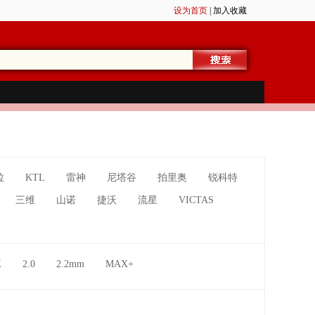
设为首页
|
加入收藏
拉
KTL
雷神
尼塔谷
拍里奥
锐科特
三维
山诺
捷沃
流星
VICTAS
X
2.0
2.2mm
MAX+