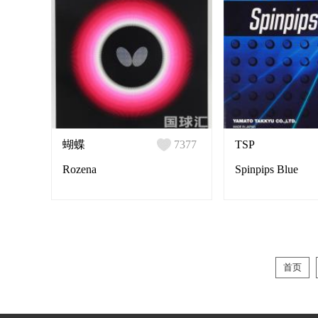
蝴蝶
7377
TSP
Rozena
Spinpips Blue
首页