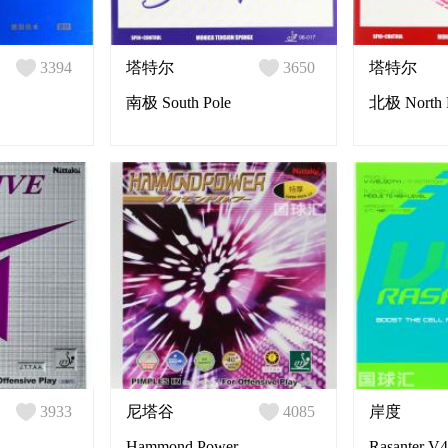
3394
塔特尔
3650
塔特尔
南极 South Pole
北极 North 
3933
尼塔谷
4085
岸度
Hammond Power
Rasanter V